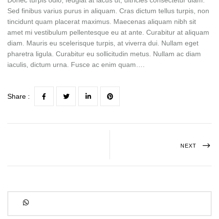
Donec turpis odio, feugiat at lacus ut, ultricies consectetur diam.
Sed finibus varius purus in aliquam. Cras dictum tellus turpis, non
tincidunt quam placerat maximus. Maecenas aliquam nibh sit
amet mi vestibulum pellentesque eu at ante. Curabitur at aliquam
diam. Mauris eu scelerisque turpis, at viverra dui. Nullam eget
pharetra ligula. Curabitur eu sollicitudin metus. Nullam ac diam
iaculis, dictum urna. Fusce ac enim quam….
Share :
NEXT