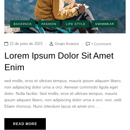
BACKPACK
FASHION
LIFE STYLE
SWIMWEAR
1 Comment
22 de junio de 2023
Grupo Avanza
Lorem Ipsum Dolor Sit Amet
Enim
sed mollis, eros et ultrices tempus, mauris ipsum aliquam libero,
non adipiscing dolor urna a orci. Aenean commodo ligula eget
dolor. Nulla facilisi. Sed mollis, eros et ultrices tempus, mauris
ipsum aliquam libero, non adipiscing dolor urna a orci. non, velit.
Etiam rhoncus. Nunc interdum lacus sit amet orci....
READ MORE