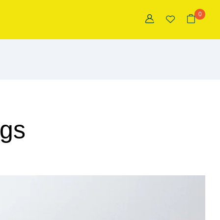
0
ogs