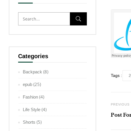
Categories
(8)
Backpack
Tags :
2
(25)
epub
(4)
Fashion
PREVIOUS
(4)
Life Style
Post Fo
(5)
Shorts