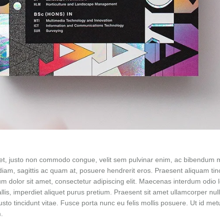
et, justo non commodo congue, velit sem pulvinar enim, ac bibendum mi 
diam, sagittis ac quam at, posuere hendrerit eros. Praesent aliquam tin
 dolor sit amet, consectetur adipiscing elit. Maecenas interdum odio lo
llis, imperdiet aliquet purus pretium. Praesent sit amet ullamcorper nulla.
usto tincidunt vitae. Fusce porta nunc eu felis mollis posuere. Ut id m
.