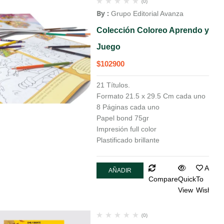
(0)
By :
Grupo Editorial Avanza
Colección Coloreo Aprendo y
Juego
$
102900
21 Títulos.
Formato 21.5 x 29.5 Cm cada uno
8 Páginas cada uno
Papel bond 75gr
Impresión full color
Plastificado brillante
Add
AÑADIR
Compare
Quick
To
AL
View
Wishlist
CARRITO
(0)