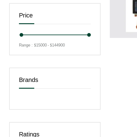
Price
$
- $
Range :
15000
144900
Brands
Ratings