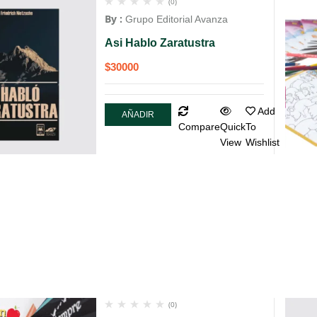
(0)
By :
Grupo Editorial Avanza
Asi Hablo Zaratustra
$
30000
Add
AÑADIR
Compare
Quick
To
AL
View
Wishlist
CARRITO
(0)