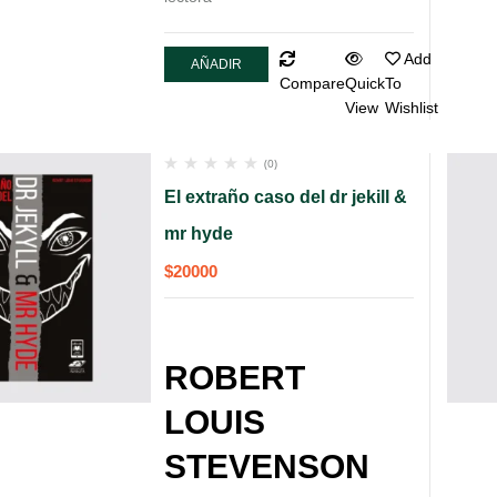
Add
AÑADIR
Compare
Quick
To
AL
View
Wishlist
CARRITO
(0)
El extraño caso del dr jekill &
mr hyde
$
20000
ROBERT
LOUIS
STEVENSON