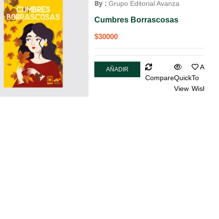
By :
Grupo Editorial Avanza
Cumbres Borrascosas
$
30000
Add
AÑADIR
Compare
Quick
To
AL
View
Wishlist
CARRITO