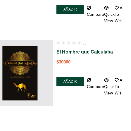
Add
AÑADIR
Compare
Quick
To
AL
View
Wishlist
CARRITO
(0)
El Hombre que Calculaba
$
30000
Add
AÑADIR
Compare
Quick
To
AL
View
Wishlist
CARRITO