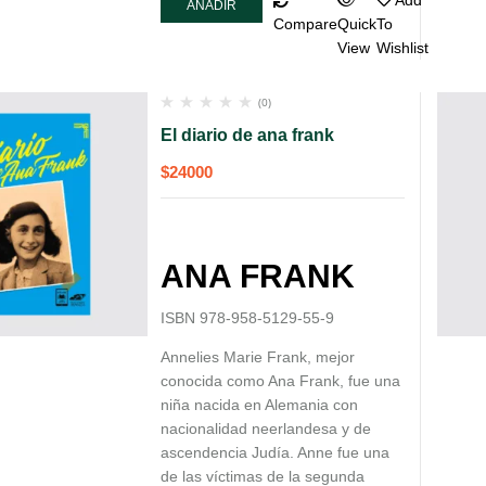
Add
AÑADIR
Compare
Quick
To
AL
View
Wishlist
CARRITO
(0)
El diario de ana frank
$
24000
ANA FRANK
ISBN 978-958-5129-55-9
Annelies Marie Frank, mejor
conocida como Ana Frank, fue una
niña nacida en Alemania con
nacionalidad neerlandesa y de
ascendencia Judía. Anne fue una
de las víctimas de la segunda