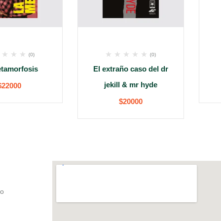
(0)
(0)
tamorfosis
El extraño caso del dr
jekill & mr hyde
$
22000
$
20000
co