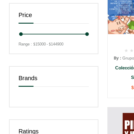
Price
$
- $
Range :
15000
144900
By :
Grupo
Colecció
Brands
S
$
Ratings