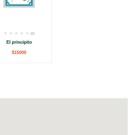
(0)
El principito
$
15000