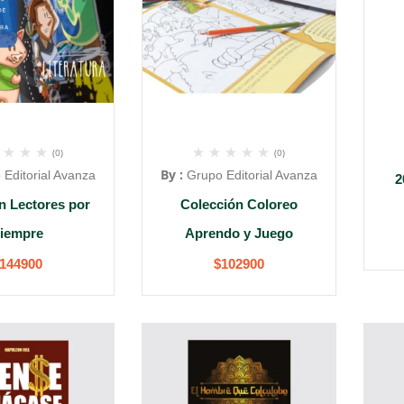
(0)
(0)
By :
 Editorial Avanza
Grupo Editorial Avanza
2
n Lectores por
Colección Coloreo
iempre
Aprendo y Juego
144900
$
102900