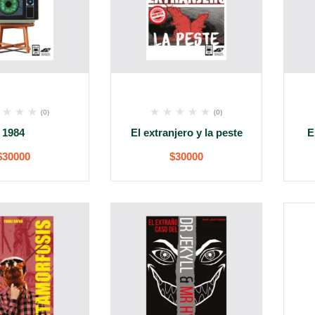
(0)
(0)
1984
El extranjero y la peste
E
$
30000
$
30000