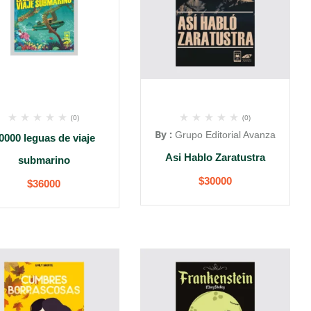
(0)
(0)
By :
Grupo Editorial Avanza
0000 leguas de viaje
Asi Hablo Zaratustra
submarino
$
30000
$
36000