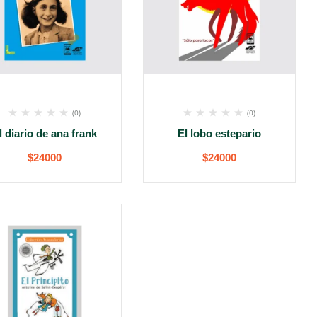
(0)
(0)
l diario de ana frank
El lobo estepario
$
24000
$
24000