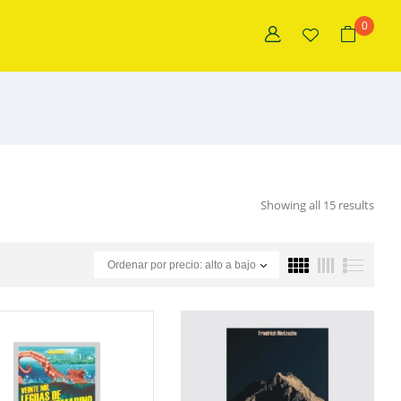
0
Showing all 15 results
Ordenar por precio: alto a bajo